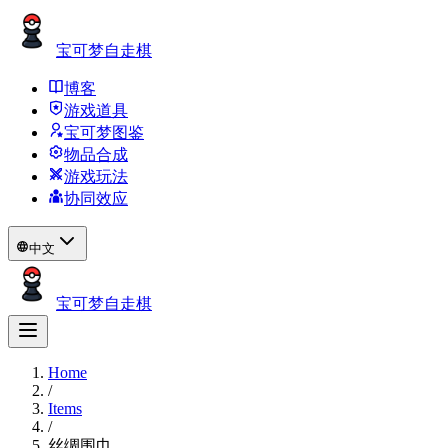
宝可梦自走棋
博客
游戏道具
宝可梦图鉴
物品合成
游戏玩法
协同效应
中文
宝可梦自走棋
Home
/
Items
/
丝绸围巾