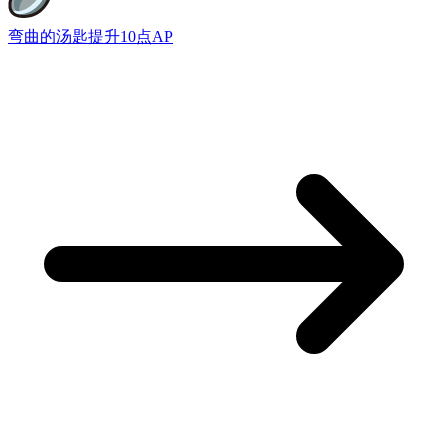
弯曲的汤匙
提升10点AP