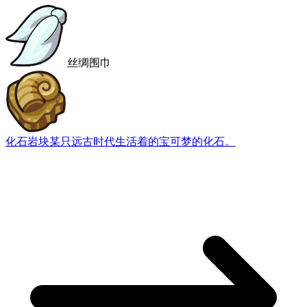
丝绸围巾
化石岩块
某只远古时代生活着的宝可梦的化石。