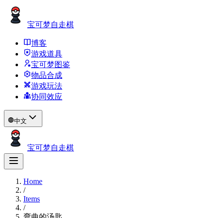
宝可梦自走棋
博客
游戏道具
宝可梦图鉴
物品合成
游戏玩法
协同效应
中文
宝可梦自走棋
Home
/
Items
/
弯曲的汤匙