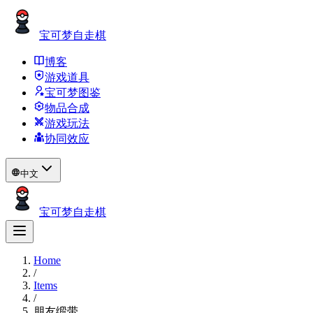
宝可梦自走棋
博客
游戏道具
宝可梦图鉴
物品合成
游戏玩法
协同效应
中文
宝可梦自走棋
Home
/
Items
/
朋友缎带