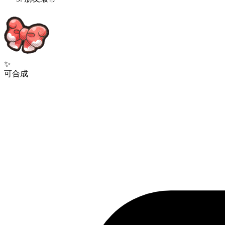
✨
可合成