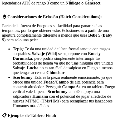
legendarios ATK de rango 3 como un
Nihilego o Genesect
.
🐣 Consideraciones de Eclosión (Hatch Considerations):
Parte de la fuerza de Fuego es su facilidad para ganar rachas
tempranas, por lo que obtener estos Eclosiones es a partir de una
apertura completamente diferente a menos que uses
Bebé 5 (Baby
5)
para solo una pelea.
Tepig
: Te da una unidad de línea frontal tanque con rasgos
aceptables.
Salvaje (Wild)
se superpone con
Entei y
Darumaka
, pero podría simplemente interrumpir tus
probabilidades de tienda ya que no usas ninguna otra unidad
Salvaje.
Lucha
no es tan fácil de salpicar en Fuego a menos
que tengas acceso a
Chimchar
.
Scorbunny
: Esta es la pieza realmente emocionante, ya que
ofrece una unidad
Fuego/Campo
de alta potencia para
construir alrededor. Perseguir
Campo 6+
en un tablero Fuego
vertical vale la pena.
Scorbunny
también apoya una
salpicadura
Humana
con el potencial de jugar alrededor de
nuevas MT/MO (TMs/HMs) para reemplazar tus lanzadores
Humanos más débiles.
📋 Ejemplos de Tablero Final: