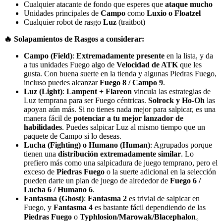
Cualquier atacante de fondo que esperes que
ataque mucho
Unidades principales de
Campo
como
Luxio o Floatzel
Cualquier robot de rasgo
Luz
(traitbot)
🔥 Solapamientos de Rasgos a considerar:
Campo (Field)
:
Extremadamente presente
en la lista, y da
a tus unidades Fuego algo de
Velocidad de ATK
que les
gusta. Con buena suerte en la tienda y algunas Piedras Fuego,
incluso puedes alcanzar
Fuego 8 / Campo 9
.
Luz (Light)
:
Lampent + Flareon
vincula las estrategias de
Luz temprana para ser Fuego céntricas.
Solrock y Ho-Oh
las
apoyan aún más. Si no tienes nada mejor para salpicar, es una
manera fácil de
potenciar a tu mejor lanzador de
habilidades
. Puedes salpicar Luz al mismo tiempo que un
paquete de Campo si lo deseas.
Lucha (Fighting) o Humano (Human)
: Agrupados porque
tienen una
distribución extremadamente similar
. Lo
prefiero más como una salpicadura de juego temprano, pero el
exceso de
Piedras Fuego
o la suerte adicional en la selección
pueden darte un plan de juego de alrededor de
Fuego 6 /
Lucha 6 / Humano 6
.
Fantasma (Ghost)
:
Fantasma 2
es trivial de salpicar en
Fuego, y
Fantasma 4
es bastante fácil dependiendo de las
Piedras Fuego
o
Typhlosion/Marowak/Blacephalon
。