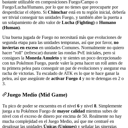
bastante utilizable en composiciones Fuego/Campo o
Fuego/Lucha/Humano, por lo que no tienes que preocuparte por
desperdiciar el objeto. Si
Chimchar
está en tu región inicial, debería
ser trivial conseguir tus unidades Fuego, y también abre la puerta a
un solapamiento de alto valor de
Lucha (Fighting)
o
Humano
(Human)
.
Una buena jugada de Fuego no necesitará más que evoluciones de
segunda etapa para las unidades tempranas, así que por favor,
no
inviertas en exceso
en unidades Comunes. Normalmente no quiero
hacer "roll" (refrescar) durante las rondas PvE iniciales, pero si
consigues la
Moneda Amuleto
y te sientes un poco decepcionado
con tus Pokémon Fuego, puede valer la pena hacer un roll antes de
tu primera pelea para conseguir un par de evoluciones y asegurar esa
racha de victorias. Tu escalado de ATK es lo que te hace ganar la
pelea, así que asegúrate de
activar Fuego 4
y no te detengas en 2 o
3.
Juego Medio (Mid Game)
Tu pico de poder se encuentra en el nivel
6
y nivel
8
. Simplemente
juega a tu Pokémon Fuego de
mayor calidad
mientras subes de
nivel con el exceso de dinero por encima de 50. Realmente no hay
mucha complejidad en el Juego Medio, así que me centraré en
desglosar las unidades
Únicas (Uniques)
y señalar las sinergias