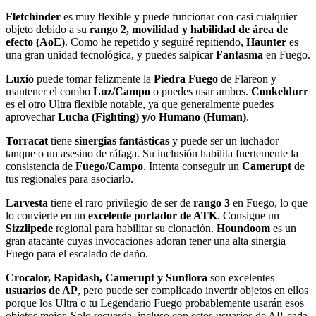
Fletchinder
es muy flexible y puede funcionar con casi cualquier
objeto debido a su
rango 2, movilidad y habilidad de área de
efecto (AoE)
. Como he repetido y seguiré repitiendo,
Haunter
es
una gran unidad tecnológica, y puedes salpicar
Fantasma
en Fuego.
Luxio
puede tomar felizmente la
Piedra Fuego
de Flareon y
mantener el combo
Luz/Campo
o puedes usar ambos.
Conkeldurr
es el otro Ultra flexible notable, ya que generalmente puedes
aprovechar
Lucha (Fighting) y/o Humano (Human)
.
Torracat
tiene
sinergias fantásticas
y puede ser un luchador
tanque o un asesino de ráfaga. Su inclusión habilita fuertemente la
consistencia de
Fuego/Campo
. Intenta conseguir un
Camerupt
de
tus regionales para asociarlo.
Larvesta
tiene el raro privilegio de ser de
rango 3
en Fuego, lo que
lo convierte en un
excelente portador de ATK
. Consigue un
Sizzlipede
regional para habilitar su clonación.
Houndoom
es un
gran atacante cuyas invocaciones adoran tener una alta sinergia
Fuego para el escalado de daño.
Crocalor, Rapidash, Camerupt y Sunflora
son excelentes
usuarios de AP
, pero puede ser complicado invertir objetos en ellos
porque los Ultra o tu Legendario Fuego probablemente usarán esos
objetos mejor. Solo recuerda, incluso con estos usuarios de AP, cada