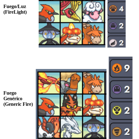
Fuego/Luz
(FireLight)
Fuego
Genérico
(Generic Fire)