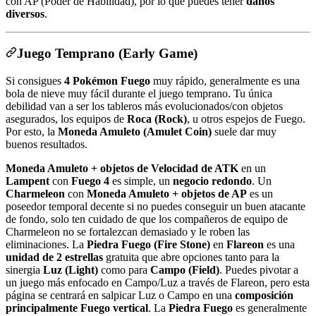
con AP (Poder de Habilidad), por lo que puedes tener
daños
diversos
.
Juego Temprano (Early Game)
Si consigues
4 Pokémon Fuego
muy rápido, generalmente es una
bola de nieve muy fácil durante el juego temprano. Tu única
debilidad van a ser los tableros más evolucionados/con objetos
asegurados, los equipos de
Roca (Rock)
, u otros espejos de Fuego.
Por esto, la
Moneda Amuleto (Amulet Coin)
suele dar muy
buenos resultados.
Moneda Amuleto + objetos de Velocidad de ATK
en un
Lampent
con
Fuego 4
es simple, un
negocio redondo
. Un
Charmeleon
con
Moneda Amuleto + objetos de AP
es un
poseedor temporal decente si no puedes conseguir un buen atacante
de fondo, solo ten cuidado de que los compañeros de equipo de
Charmeleon no se fortalezcan demasiado y le roben las
eliminaciones. La
Piedra Fuego (Fire Stone)
en
Flareon
es una
unidad de 2 estrellas
gratuita que abre opciones tanto para la
sinergia
Luz (Light)
como para
Campo (Field)
. Puedes pivotar a
un juego más enfocado en Campo/Luz a través de Flareon, pero esta
página se centrará en salpicar Luz o Campo en una
composición
principalmente Fuego vertical
. La
Piedra Fuego
es generalmente