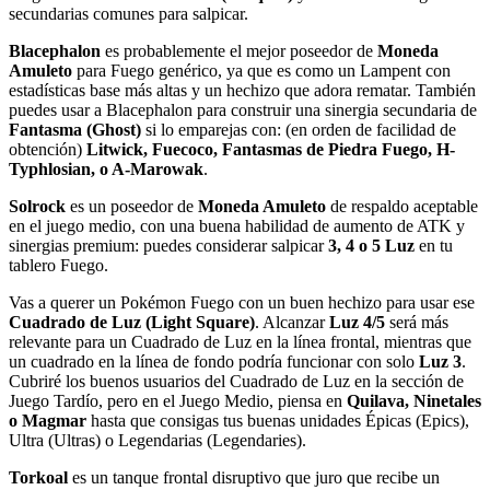
secundarias comunes para salpicar.
Blacephalon
es probablemente el mejor poseedor de
Moneda
Amuleto
para Fuego genérico, ya que es como un Lampent con
estadísticas base más altas y un hechizo que adora rematar. También
puedes usar a Blacephalon para construir una sinergia secundaria de
Fantasma (Ghost)
si lo emparejas con: (en orden de facilidad de
obtención)
Litwick, Fuecoco, Fantasmas de Piedra Fuego, H-
Typhlosian, o A-Marowak
.
Solrock
es un poseedor de
Moneda Amuleto
de respaldo aceptable
en el juego medio, con una buena habilidad de aumento de ATK y
sinergias premium: puedes considerar salpicar
3, 4 o 5 Luz
en tu
tablero Fuego.
Vas a querer un Pokémon Fuego con un buen hechizo para usar ese
Cuadrado de Luz (Light Square)
. Alcanzar
Luz 4/5
será más
relevante para un Cuadrado de Luz en la línea frontal, mientras que
un cuadrado en la línea de fondo podría funcionar con solo
Luz 3
.
Cubriré los buenos usuarios del Cuadrado de Luz en la sección de
Juego Tardío, pero en el Juego Medio, piensa en
Quilava, Ninetales
o Magmar
hasta que consigas tus buenas unidades Épicas (Epics),
Ultra (Ultras) o Legendarias (Legendaries).
Torkoal
es un tanque frontal disruptivo que juro que recibe un