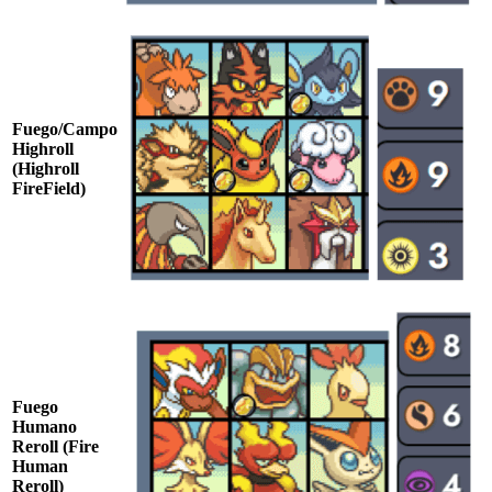
Fuego/Campo
Highroll
(Highroll
FireField)
Fuego
Humano
Reroll (Fire
Human
Reroll)