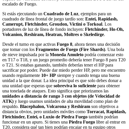
escalado de Fuego.
Si estás ejecutando un
Cuadrado de Luz
, ejemplos para un
cuadrado de línea frontal de juego tardío son:
Entei, Rapidash,
Camerupt, Fletchinder, Groudon, Victini o Torkoal
. Los
portadores de luz de línea de fondo incluyen:
Fletchinder, Ho-Oh,
Volcanion, Reshiram, Heatran, Moltres o Skeledirge
.
Desde el turno en que activas
Fuego 8
, ahora tienes una decisión
que tomar con los
Fragmentos de Fuego (Fire Shards)
. Una bola
de nieve impulsada por la
Moneda Amuleto
podría comenzar esto
en T17 o T18, y un juego promedio debería tener Fuego 8 para T20
o T21. Si estabas ganando, también deberías tener el HP para
sacrificar por poder. Puede dar miedo perder HP, pero me encuentro
usando regularmente
10+ HP
siempre y cuando tenga una buena
unidad a la que donar. La idea principal es que solo debes donar a
una unidad que esperas que
sobreviva lo suficiente
para obtener
una tonelada de ataques. Esto significa que priorizamos las
unidades a distancia de rango 3 con objetos (de Velocidad de
ATK)
y luego usamos unidades de alta movilidad como plan de
respaldo.
Blacephalon, Volcarona y Reshiram
son objetivos a
distancia obvios, pero unidades móviles como
Torracat, Rapidash,
Fletchinder, Entei, o Luxio de Piedra Fuego
también podrían
funcionar en un apuro. Si tienes una
Piedra Fuego
libre al entrar en
T20, considera qué tan bien podrían encajar en tu equipo otros