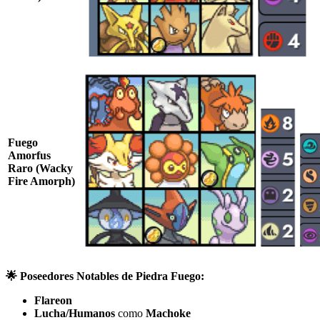
Fuego
Amorfus
Raro (Wacky
Fire Amorph)
🌟 Poseedores Notables de Piedra Fuego:
Flareon
Lucha/Humanos
como
Machoke