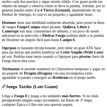
nerfeo cada dos parches y sigue siendo sólido. Con gusto ponle tus
objetos de tanque y observa cómo se lleva la partida. Además, por lo
general puedes meter
2 o 4 Tierra (Ground)
, dependiendo de tus
Piedras de Sinergia, lo cual es un pequeño y agradable bono.
Heatmor
tiene una habilidad realmente aburrida, pero posee la línea
de rasgos
Fuego/Campo
súper picante.
Quilava, Litten y
Camerupt
son muy consistentes de obtener, y un poco de suerte
adicional en la selección o
Piedras Fuego
podrían darle a tu partida
de Heatmor un ángulo fácil para hasta
Campo 6
.
Ogerpon
es bastante decepcionante, pero tiene un gran ATK base
para las únicas que podría justificar un
Lente Amplio (Wide Lens)
tal vez. Podrías estar mejor usando a Ogerpon para
pivotar
fuera de
Fuego hacia otra cosa.
Turtonator
te permite mantener tu Charmeleon temprano y jugar en
un paquete de
Dragón (Dragon)
con una recompensa extra
agradable si puedes conseguir un
Reshiram
en el juego tardío.
Juego Tardío (Late Game)
Llega a
Fuego 8
y juega a tus unidades
más fuertes
. Si no estás
persiguiendo ningún rasgo secundario, las Raras de 3ª etapa,
cualquier Épica o Ultra son una apuesta segura.