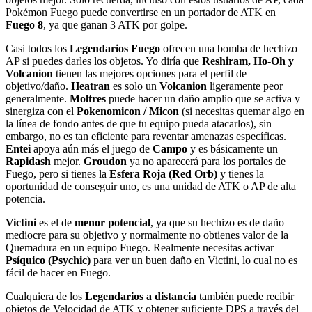
Pokémon Fuego puede convertirse en un portador de ATK en
Fuego 8
, ya que ganan 3 ATK por golpe.
Casi todos los
Legendarios Fuego
ofrecen una bomba de hechizo
AP si puedes darles los objetos. Yo diría que
Reshiram, Ho-Oh y
Volcanion
tienen las mejores opciones para el perfil de
objetivo/daño.
Heatran
es solo un
Volcanion
ligeramente peor
generalmente.
Moltres
puede hacer un daño amplio que se activa y
sinergiza con el
Pokenomicon / Micon
(si necesitas quemar algo en
la línea de fondo antes de que tu equipo pueda atacarlos), sin
embargo, no es tan eficiente para reventar amenazas específicas.
Entei
apoya aún más el juego de
Campo
y es básicamente un
Rapidash
mejor.
Groudon
ya no aparecerá para los portales de
Fuego, pero si tienes la
Esfera Roja (Red Orb)
y tienes la
oportunidad de conseguir uno, es una unidad de ATK o AP de alta
potencia.
Victini
es el de
menor potencial
, ya que su hechizo es de daño
mediocre para su objetivo y normalmente no obtienes valor de la
Quemadura en un equipo Fuego. Realmente necesitas activar
Psíquico (Psychic)
para ver un buen daño en Victini, lo cual no es
fácil de hacer en Fuego.
Cualquiera de los
Legendarios a distancia
también puede recibir
objetos de Velocidad de ATK y obtener suficiente DPS a través del