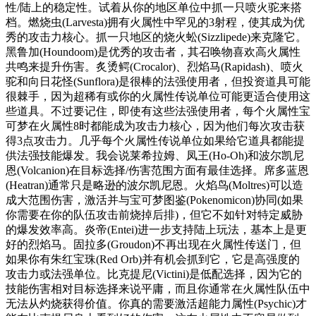
性/陆上的稳定性。试着从你的地区单位中抓一只喷火驼来搭
档。燃烧虫(Larvesta)拥有火属性中罕见的3射程，使其成为优
秀的攻击力核心。抓一只地区的烧火蚣(Sizzlipede)来克隆它。
黑鲁加(Houndoom)是优秀的攻击者，其召唤物喜欢高火属性
共鸣来提升伤害。炙烫鳄(Crocalor)、烈焰马(Rapidash)、喷火
驼和向日花怪(Sunflora)是很棒的法强使用者，但投资道具可能
很棘手，因为超稀有或你的火属性传说单位可能更适合使用这
些道具。不过要记住，即使有这些法强使用者，每个火属性宝
可梦在火属性8时都能成为攻击力核心，因为他们每次攻击获
得3点攻击力。几乎每个火属性传说单位如果给它道具都能提
供法强技能爆发。我会说莱希拉姆、凤王(Ho-Oh)和波尔凯尼
恩(Volcanion)在目标选择/伤害范围方面有最佳选择。席多蓝恩
(Heatran)通常只是略逊的波尔凯尼恩。火焰鸟(Moltres)可以造
成大范围伤害，激活并与宝可梦图鉴(Pokenomicon)协同(如果
你需要在你的队伍攻击前烧掉后排)，但它不如针对特定威胁
的爆发效率高。炎帝(Entei)进一步支持陆上玩法，基本上是更
好的烈焰马。固拉多(Groudon)不再出现在火属性传送门，但
如果你有朱红宝珠(Red Orb)并有机会抓到它，它是高强度的
攻击力或法强单位。比克提尼(Victini)是低配选择，因为它的
技能伤害相对目标选择来说平庸，而且你通常在火属性队伍中
无法从灼烧获得价值。你真的需要激活超能力属性(Psychic)才