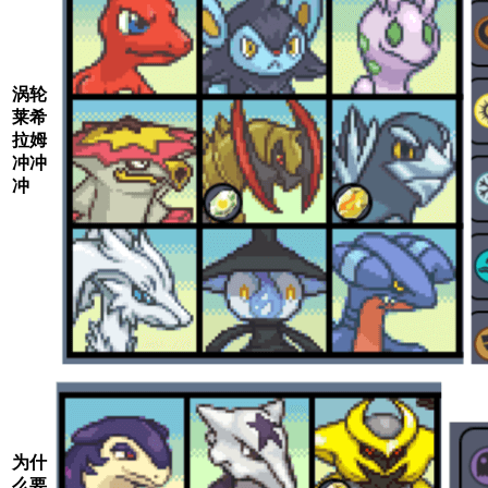
涡轮
莱希
拉姆
冲冲
冲
为什
么要