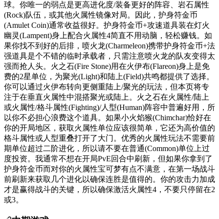
球。你唯一的弱点是更高进化度/装备更好的阵容、岩石属性
(Rock)队伍，或其他火属性镜像对局。因此，护身符金币
(Amulet Coin)通常收益很好。护身符金币+攻速道具装在灯火
幽灵(Lampent)身上配合火属性4简直不用动脑，轻松赚钱。如
果你找不到好的后排，喷火龙(Charmeleon)携带护身符金币+法
强道具是个不错的临时承载者，只需注意喷火龙的队友变得太
强而抢人头。火之石(Fire Stone)用在火伊布(Flareon)身上是免
费的2星单位，为聚光(Light)和陆上(Field)共鸣都提供了选择。
你可以通过火伊布转向更侧重陆上/聚光的玩法，但本页将专
注于在垂直火属性中混搭聚光或陆上。火之石在火属性/陆上
或火属性/格斗属性(Fighting)/人型(Human)阵容中普遍好用，所
以你不必担心浪费这个道具。如果小火焰猴(Chimchar)恰好在
你的开局地区，获取火属性单位应该很简单，它还为高价值的
格斗属性或人型重叠打开了大门。优秀的火属性玩法不需要前
期单位超过二阶进化，所以请不要在普通(Common)单位上过
度投资。我通常不想在开局PvE回合中刷新，但如果你拿到了
护身符金币而对你的火属性宝可梦有点不满意，在第一场战斗
前刷新来获取几个进化以确保连胜是值得的。你的攻击力加成
才是赢得战斗的关键，所以确保激活火属性4，不要只停留在2
或3。