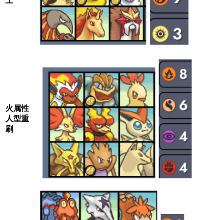
上
火属性
人型重
刷