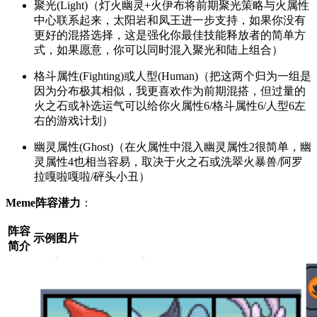
聚光(Light)（灯火幽灵+火伊布将前期聚光策略与火属性
中心联系起来，太阳岩和凤王进一步支持，如果你没有
更好的混搭选择，这是强化你最佳技能释放者的简单方
式，如果愿意，你可以同时混入聚光和陆上组合）
格斗属性(Fighting)或人型(Human)（把这两个归为一组是
因为分布极其相似，我更喜欢作为前期混搭，但过量的
火之石或补选运气可以给你火属性6/格斗属性6/人型6左
右的游戏计划）
幽灵属性(Ghost)（在火属性中混入幽灵属性2很简单，幽
灵属性4也相当容易，取决于火之石或洗翠火暴兽/阿罗
拉嘎啦嘎啦/砰头小丑）
Meme阵容潜力
：
阵容
示例图片
简介