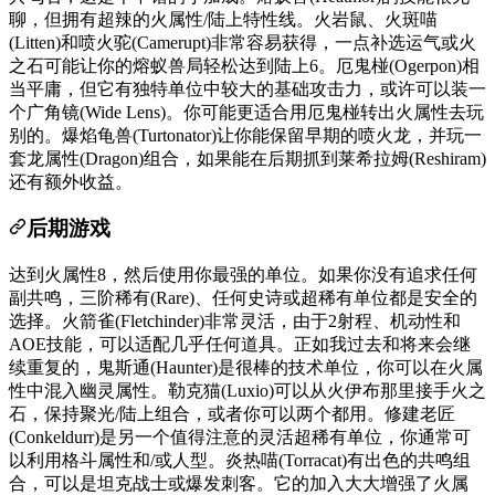
聊，但拥有超辣的火属性/陆上特性线。火岩鼠、火斑喵
(Litten)和喷火驼(Camerupt)非常容易获得，一点补选运气或火
之石可能让你的熔蚁兽局轻松达到陆上6。厄鬼椪(Ogerpon)相
当平庸，但它有独特单位中较大的基础攻击力，或许可以装一
个广角镜(Wide Lens)。你可能更适合用厄鬼椪转出火属性去玩
别的。爆焰龟兽(Turtonator)让你能保留早期的喷火龙，并玩一
套龙属性(Dragon)组合，如果能在后期抓到莱希拉姆(Reshiram)
还有额外收益。
后期游戏
达到火属性8，然后使用你最强的单位。如果你没有追求任何
副共鸣，三阶稀有(Rare)、任何史诗或超稀有单位都是安全的
选择。火箭雀(Fletchinder)非常灵活，由于2射程、机动性和
AOE技能，可以适配几乎任何道具。正如我过去和将来会继
续重复的，鬼斯通(Haunter)是很棒的技术单位，你可以在火属
性中混入幽灵属性。勒克猫(Luxio)可以从火伊布那里接手火之
石，保持聚光/陆上组合，或者你可以两个都用。修建老匠
(Conkeldurr)是另一个值得注意的灵活超稀有单位，你通常可
以利用格斗属性和/或人型。炎热喵(Torracat)有出色的共鸣组
合，可以是坦克战士或爆发刺客。它的加入大大增强了火属