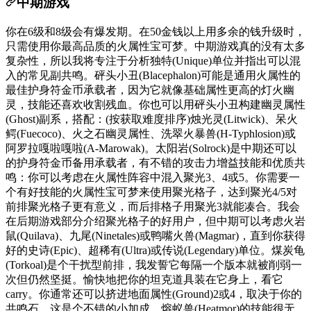
中期游戏
你在6级和8级会有爆发期。在50金钱以上用多余的钱升级时，
只需使用你最高品质的火属性宝可梦。中期游戏真的没有太多
复杂性，所以我将专注于分析独特(Unique)单位并指出可以混
入的常见副共鸣。砰头小丑(Blacephalon)可能是通用火属性的
最佳护身符金币承载者，因为它就像基础属性更高的灯火幽
灵，技能还喜欢收割残血。你也可以用砰头小丑构建幽灵属性
(Ghost)副系，搭配：(按获取难度排序)烛光灵(Litwick)、呆火
鳄(Fuecoco)、火之石幽灵属性、洗翠火暴兽(H-Typhlosion)或
阿罗拉嘎啦嘎啦(A-Marowak)。太阳岩(Solrock)是中期还可以
的护身符金币备用承载者，有不错的攻击力增益技能和优质共
鸣：你可以考虑在火属性阵容中混入聚光3、4或5。你需要一
个有好技能的火属性宝可梦来使用聚光格子，达到聚光4/5对
前排聚光格子更有意义，而后排格子用聚光3就能凑合。我会
在后期游戏部分介绍聚光格子的好用户，但中期可以考虑火岩
鼠(Quilava)、九尾(Ninetales)或鸭嘴火兽(Magmar)，直到你获得
好的史诗(Epic)、超稀有(Ultra)或传说(Legendary)单位。煤炭龟
(Torkoal)是个干扰型前排，我发誓它每隔一个版本就被削弱一
次但仍然坚挺。愉快地把你的坦克道具装在它身上，看它
carry。你通常还可以挤进地面属性(Ground)2或4，取决于你的
共鸣石，这是个不错的小加成。熔蚁兽(Heatmor)的技能很无