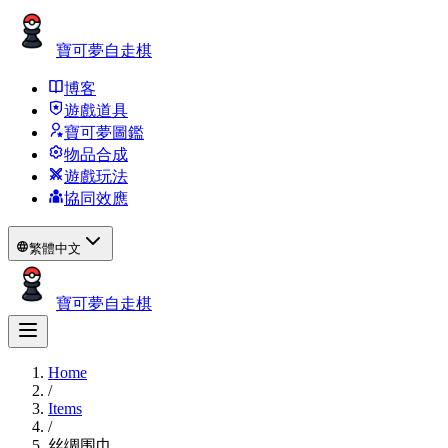
寶可夢自走棋
博客
遊戲道具
寶可夢圖鑑
物品合成
遊戲玩法
協同效應
繁體中文
寶可夢自走棋
Home
/
Items
/
丝绸围巾