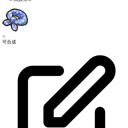
✨
可合成