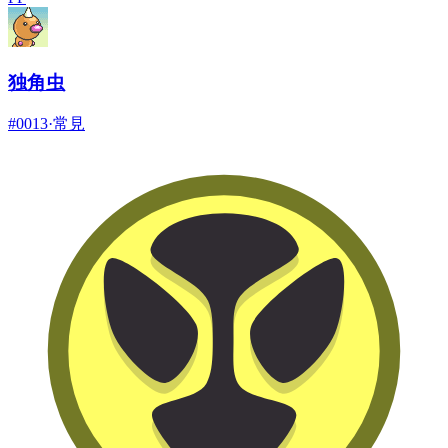
独角虫
#
0013
·
常見