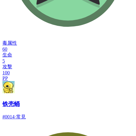
毒属性
60
生命
5
攻擊
100
PP
铁壳蛹
#
0014
·
常見