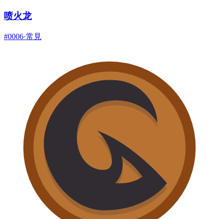
喷火龙
#
0006
·
常見