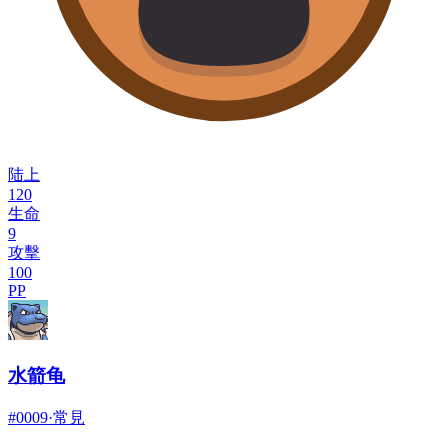
陆上
120
生命
9
攻擊
100
PP
水箭龟
#
0009
·
常見