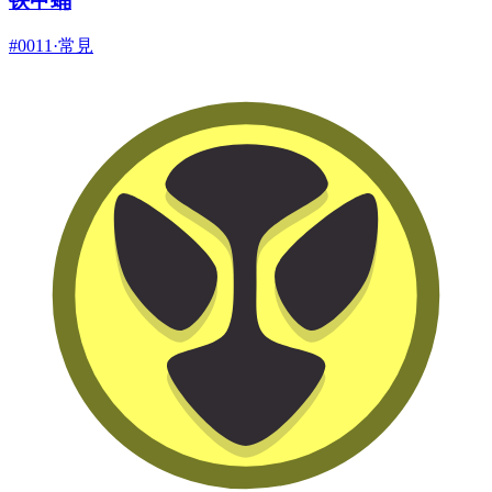
铁甲蛹
#
0011
·
常見