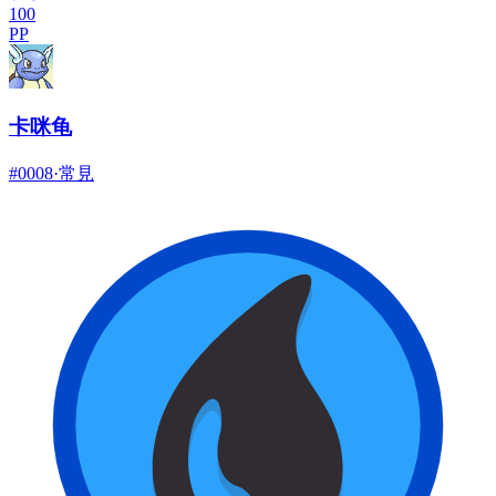
100
PP
卡咪龟
#
0008
·
常見