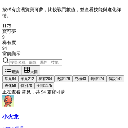
按稀有度瀏覽寶可夢，比較戰鬥數值，並查看技能與進化詳
情。
1175
寶可夢
9
稀有度
94
當前顯示
緊湊
大圖
常見
94
罕見
212
稀有
204
史詩
179
究極
43
獨特
174
傳說
141
孵化
58
特別
70
全部
1175
正在查看 常見，共 94 隻寶可夢
小火龙