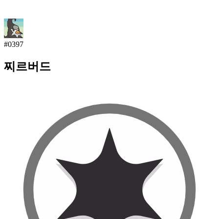
#
0397
찌르버드