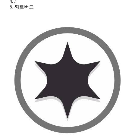
/
찌르버드