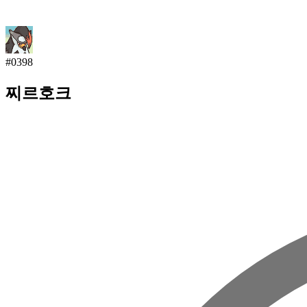
#
0398
찌르호크