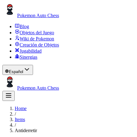
Pokemon Auto Chess
Blog
Objetos del Juego
Wiki de Pokemon
Creación de Objetos
Jugabilidad
Sinergias
Español
Pokemon Auto Chess
Home
/
Items
/
Antiderretir