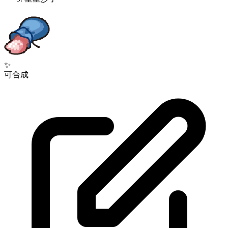
✨
可合成