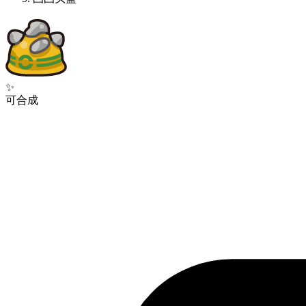
✨
可合成