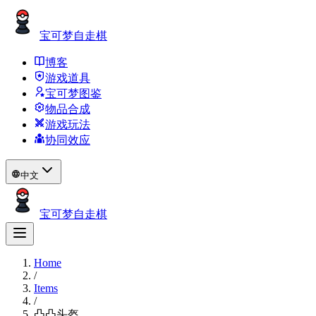
宝可梦自走棋
博客
游戏道具
宝可梦图鉴
物品合成
游戏玩法
协同效应
中文
宝可梦自走棋
Home
/
Items
/
凸凸头盔