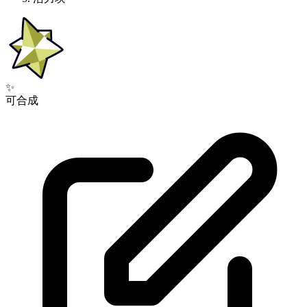
✨
可合成