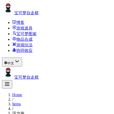
宝可梦自走棋
博客
游戏道具
宝可梦图鉴
物品合成
游戏玩法
协同效应
中文
宝可梦自走棋
Home
/
Items
/
活力块