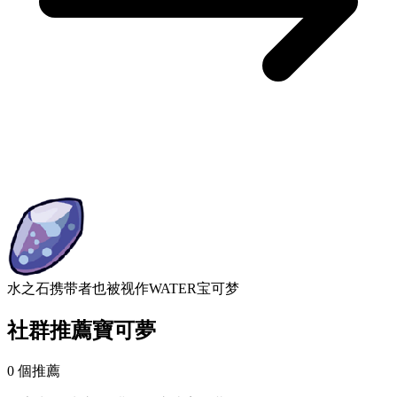
水之石
携带者也被视作WATER宝可梦
社群推薦寶可夢
0 個推薦