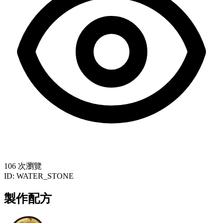
106 次瀏覽
ID:
WATER_STONE
製作配方