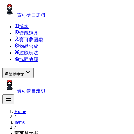
寶可夢自走棋
博客
遊戲道具
寶可夢圖鑑
物品合成
遊戲玩法
協同效應
繁體中文
寶可夢自走棋
Home
/
Items
/
宝可梦之书