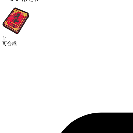
✨
可合成