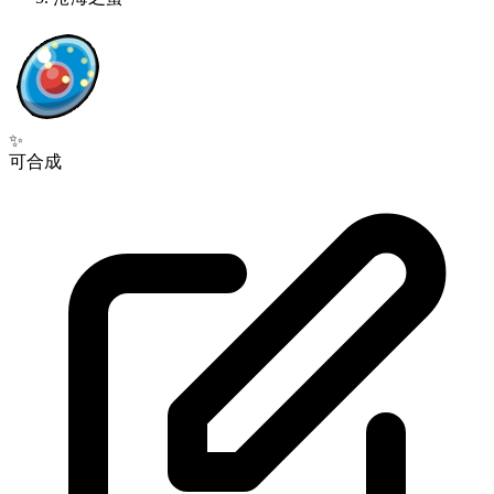
✨
可合成