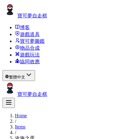
寶可夢自走棋
博客
遊戲道具
寶可夢圖鑑
物品合成
遊戲玩法
協同效應
繁體中文
寶可夢自走棋
Home
/
Items
/
沧海之蛋