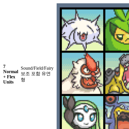
7
Sound/Field/Fairy
Normal
보조 포함 유연
+ Flex
형
Units