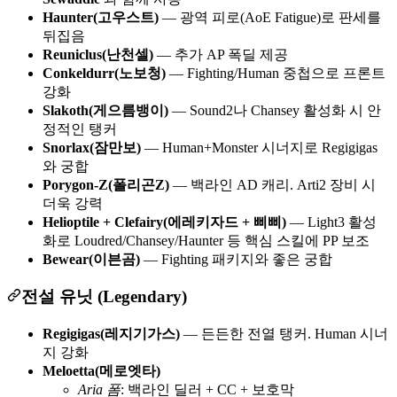
Haunter(고우스트)
— 광역 피로(AoE Fatigue)로 판세를
뒤집음
Reuniclus(난천셀)
— 추가 AP 폭딜 제공
Conkeldurr(노보청)
— Fighting/Human 중첩으로 프론트
강화
Slakoth(게으름뱅이)
— Sound2나 Chansey 활성화 시 안
정적인 탱커
Snorlax(잠만보)
— Human+Monster 시너지로 Regigigas
와 궁합
Porygon-Z(폴리곤Z)
— 백라인 AD 캐리. Arti2 장비 시
더욱 강력
Helioptile + Clefairy(에레키자드 + 삐삐)
— Light3 활성
화로 Loudred/Chansey/Haunter 등 핵심 스킬에 PP 보조
Bewear(이븐곰)
— Fighting 패키지와 좋은 궁합
전설 유닛 (Legendary)
Regigigas(레지기가스)
— 든든한 전열 탱커. Human 시너
지 강화
Meloetta(메로엣타)
Aria 폼
: 백라인 딜러 + CC + 보호막