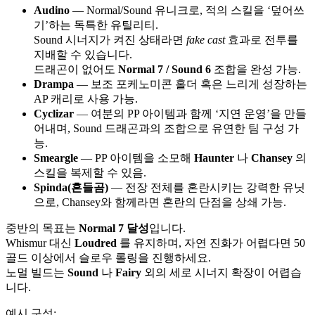
Audino
— Normal/Sound 유니크로, 적의 스킬을 ‘덮어쓰
기’하는 독특한 유틸리티.
Sound 시너지가 켜진 상태라면
fake cast
효과로 전투를
지배할 수 있습니다.
드래곤이 없어도
Normal 7 / Sound 6
조합을 완성 가능.
Drampa
— 보조 포케노미콘 홀더 혹은 느리게 성장하는
AP 캐리로 사용 가능.
Cyclizar
— 여분의 PP 아이템과 함께 ‘지연 운영’을 만들
어내며, Sound 드래곤과의 조합으로 유연한 팀 구성 가
능.
Smeargle
— PP 아이템을 소모해
Haunter
나
Chansey
의
스킬을 복제할 수 있음.
Spinda(흔들곰)
— 전장 전체를 혼란시키는 강력한 유닛
으로, Chansey와 함께라면 혼란의 단점을 상쇄 가능.
중반의 목표는
Normal 7 달성
입니다.
Whismur 대신
Loudred
를 유지하며, 자연 진화가 어렵다면 50
골드 이상에서 슬로우 롤링을 진행하세요.
노멀 빌드는
Sound
나
Fairy
외의 세로 시너지 확장이 어렵습
니다.
예시 구성: