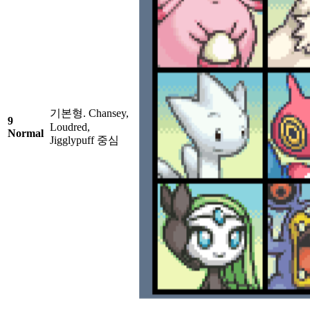
기본형. Chansey,
9
Loudred,
Normal
Jigglypuff 중심