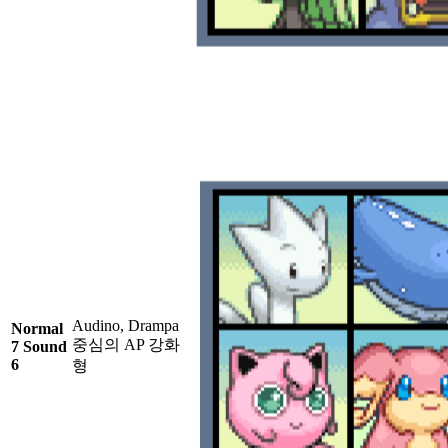
Audino, Drampa
Normal
중심의 AP 강화
7 Sound
6
형