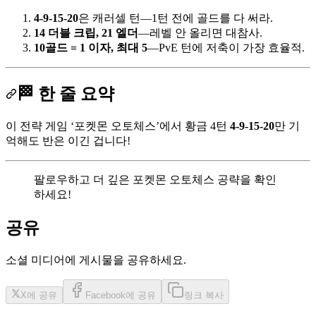
4-9-15-20
은 캐러셀 턴—1턴 전에 골드를 다 써라.
14 더블 크립, 21 엘더
—레벨 안 올리면 대참사.
10골드 = 1 이자, 최대 5
—PvE 턴에 저축이 가장 효율적.
🏁 한 줄 요약
이 전략 게임 ‘포켓몬 오토체스’에서 황금 4턴
4-9-15-20
만 기
억해도 반은 이긴 겁니다!
팔로우하고 더 깊은 포켓몬 오토체스 공략을 확인
하세요!
공유
소셜 미디어에 게시물을 공유하세요.
X에 공유
Facebook에 공유
링크 복사