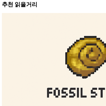
추천 읽을거리