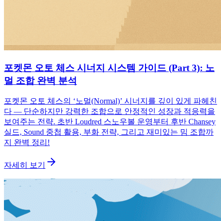
포켓몬 오토 체스 시너지 시스템 가이드 (Part 3): 노
멀 조합 완벽 분석
포켓몬 오토 체스의 ‘노멀(Normal)’ 시너지를 깊이 있게 파헤친
다 — 단순하지만 강력한 조합으로 안정적인 성장과 적응력을
보여주는 전략. 초반 Loudred 스노우볼 운영부터 후반 Chansey
실드, Sound 중첩 활용, 부화 전략, 그리고 재미있는 밈 조합까
지 완벽 정리!
자세히 보기