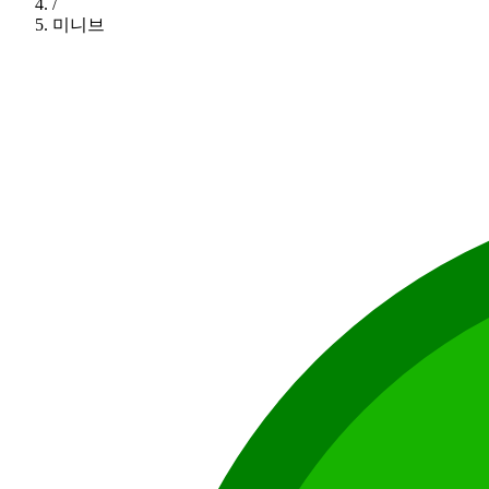
/
미니브