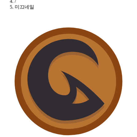
/
미끄네일