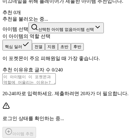
미끄네일을 위해 플레이어가 제출한 아이템 추천입니다.
추천 0개
추천을 불러오는 중...
아이템 선택
선택한 아이템 없음
아이템 선택
이 아이템의 역할 선택
핵심 딜러
전열
지원
초반
후반
이 포켓몬이 주요 피해원일 때 가장 좋습니다.
추천 이유
유효 글자 수 0/240
20-240자로 입력하세요. 제출하려면 20자가 더 필요합니다.
로그인 상태를 확인하는 중...
아이템 추천