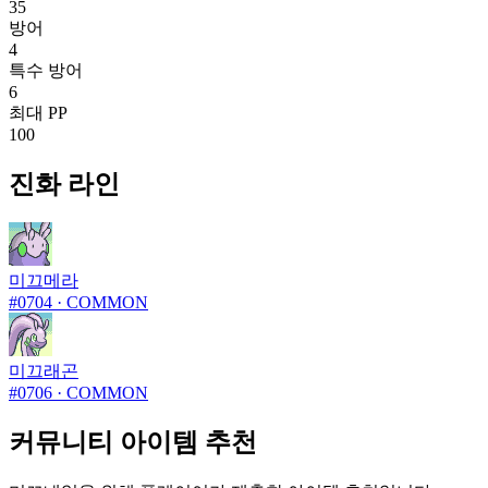
35
방어
4
특수 방어
6
최대 PP
100
진화 라인
미끄메라
#
0704
·
COMMON
미끄래곤
#
0706
·
COMMON
커뮤니티 아이템 추천