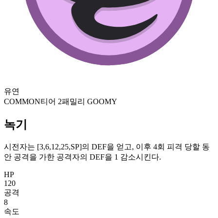
유연
COMMON
티어 2
패밀리 GOOMY
녹기
시전자는 [3,6,12,25,SP]의 DEF을 얻고, 이후 4회 피격 당할 동
안 공격을 가한 공격자의 DEF을 1 감소시킨다.
HP
120
공격
8
속도