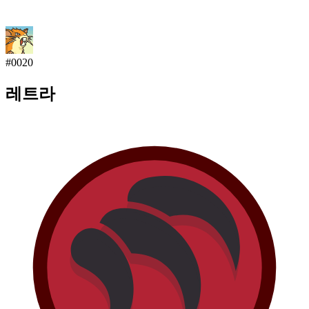
#
0020
레트라