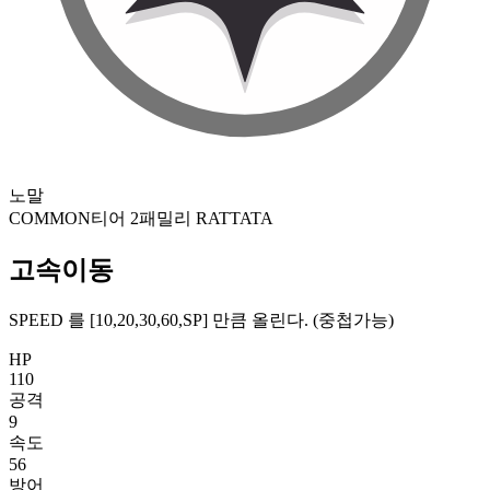
노말
COMMON
티어 2
패밀리 RATTATA
고속이동
SPEED 를 [10,20,30,60,SP] 만큼 올린다. (중첩가능)
HP
110
공격
9
속도
56
방어