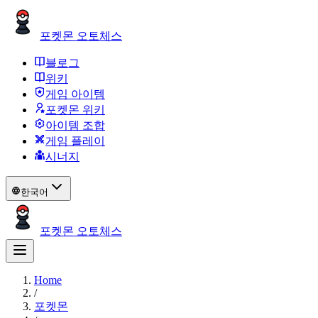
포켓몬 오토체스
블로그
위키
게임 아이템
포켓몬 위키
아이템 조합
게임 플레이
시너지
한국어
포켓몬 오토체스
Home
/
포켓몬