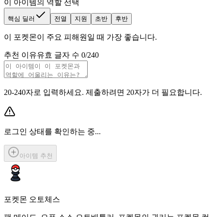
이 아이템의 역할 선택
핵심 딜러
전열
지원
초반
후반
이 포켓몬이 주요 피해원일 때 가장 좋습니다.
추천 이유
유효 글자 수 0/240
20-240자로 입력하세요. 제출하려면 20자가 더 필요합니다.
로그인 상태를 확인하는 중...
아이템 추천
포켓몬 오토체스