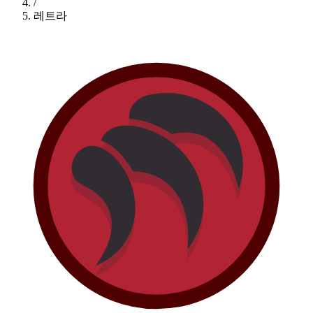
/
레트라