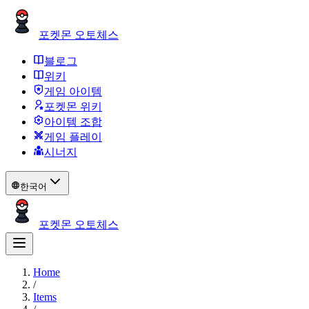
포켓몬 오토체스
블로그
위키
게임 아이템
포켓몬 위키
아이템 조합
게임 플레이
시너지
한국어
포켓몬 오토체스
Home
/
Items