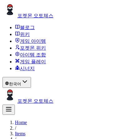
포켓몬 오토체스
블로그
위키
게임 아이템
포켓몬 위키
아이템 조합
게임 플레이
시너지
한국어
포켓몬 오토체스
Home
/
Items