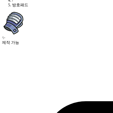
/
방호패드
✨
제작 가능