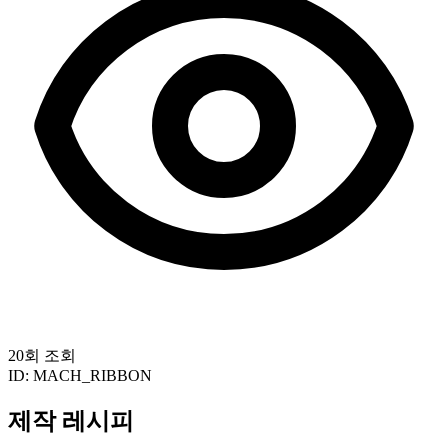
20회 조회
ID:
MACH_RIBBON
제작 레시피