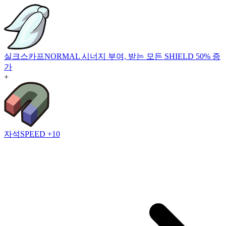
실크스카프
NORMAL 시너지 부여, 받는 모든 SHIELD 50% 증
가
+
자석
SPEED +10