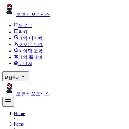
포켓몬 오토체스
블로그
위키
게임 아이템
포켓몬 위키
아이템 조합
게임 플레이
시너지
한국어
포켓몬 오토체스
Home
/
Items