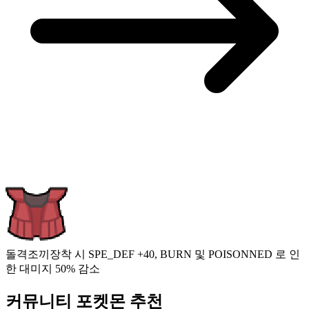
돌격조끼
장착 시 SPE_DEF +40, BURN 및 POISONNED 로 인
한 대미지 50% 감소
커뮤니티 포켓몬 추천