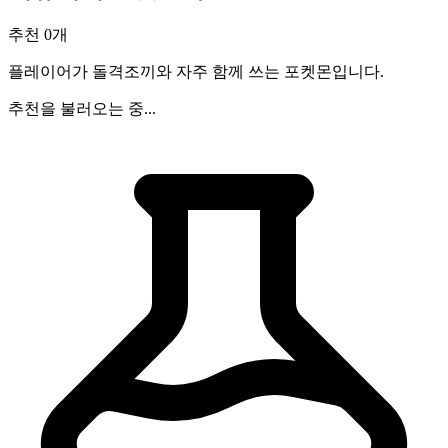
추천 0개
플레이어가 돌격조끼와 자주 함께 쓰는 포켓몬입니다.
추천을 불러오는 중...