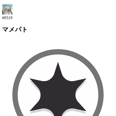
#
0519
マメパト