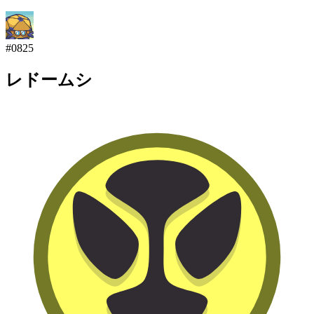
#
0825
レドームシ