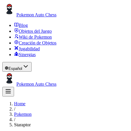
Pokemon Auto Chess
Blog
Objetos del Juego
Wiki de Pokemon
Creación de Objetos
Jugabilidad
Sinergias
Español
Pokemon Auto Chess
Home
/
Pokemon
/
Staraptor