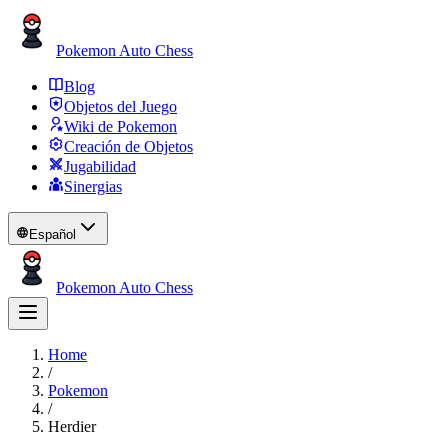
Pokemon Auto Chess
Blog
Objetos del Juego
Wiki de Pokemon
Creación de Objetos
Jugabilidad
Sinergias
Español
Pokemon Auto Chess
Home
/
Pokemon
/
Herdier