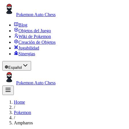
Pokemon Auto Chess
Blog
Objetos del Juego
Wiki de Pokemon
Creación de Objetos
Jugabilidad
Sinergias
Español
Pokemon Auto Chess
Home
/
Pokemon
/
Ampharos