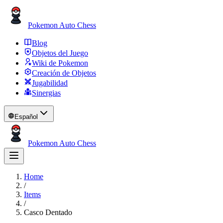
Pokemon Auto Chess
Blog
Objetos del Juego
Wiki de Pokemon
Creación de Objetos
Jugabilidad
Sinergias
Español
Pokemon Auto Chess
Home
/
Items
/
Casco Dentado