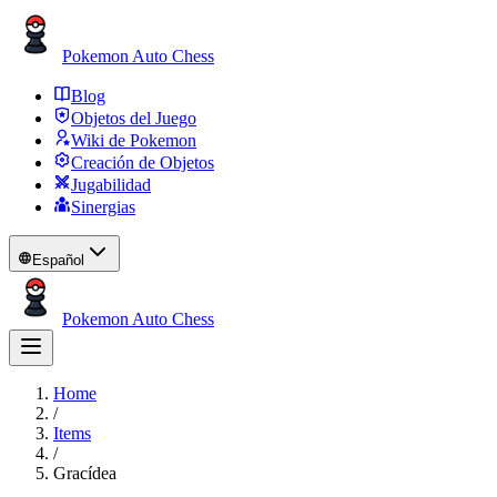
Pokemon Auto Chess
Blog
Objetos del Juego
Wiki de Pokemon
Creación de Objetos
Jugabilidad
Sinergias
Español
Pokemon Auto Chess
Home
/
Items
/
Gracídea